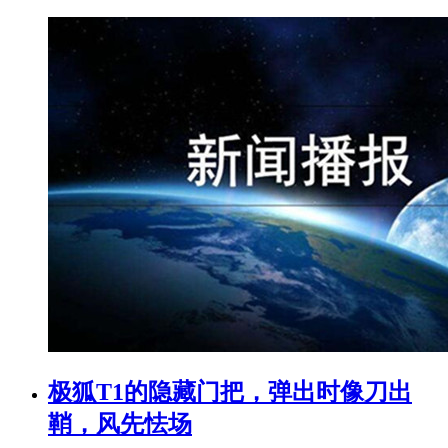
极狐T1的隐藏门把，弹出时像刀出
鞘，风先怯场