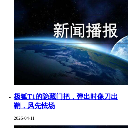
极狐T1的隐藏门把，弹出时像刀出
鞘，风先怯场
2026-04-11