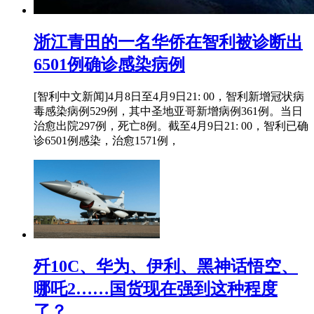
浙江青田的一名华侨在智利被诊断出
6501例确诊感染病例
[智利中文新闻]4月8日至4月9日21: 00，智利新增冠状病
毒感染病例529例，其中圣地亚哥新增病例361例。当日
治愈出院297例，死亡8例。截至4月9日21: 00，智利已确
诊6501例感染，治愈1571例，
歼10C、华为、伊利、黑神话悟空、
哪吒2……国货现在强到这种程度
了？