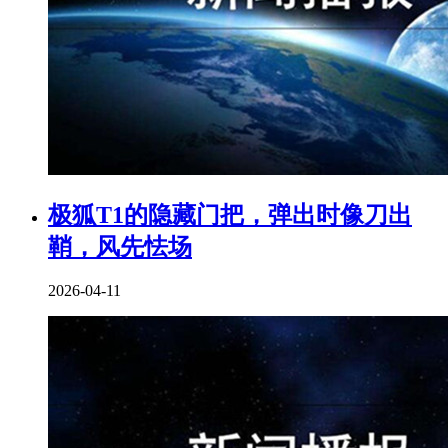
极狐T1的隐藏门把，弹出时像刀出
鞘，风先怯场
2026-04-11