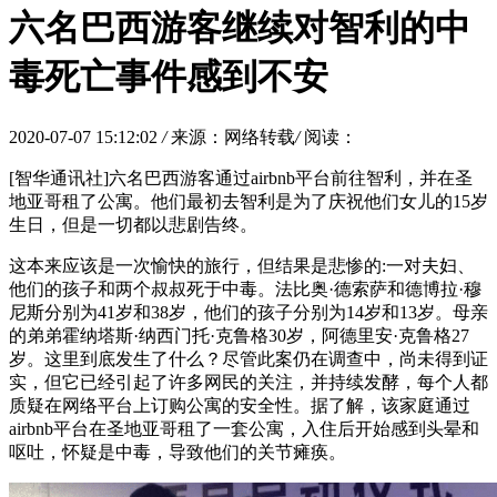
六名巴西游客继续对智利的中
毒死亡事件感到不安
2020-07-07 15:12:02
/
来源：网络转载
/
阅读：
[智华通讯社]六名巴西游客通过airbnb平台前往智利，并在圣
地亚哥租了公寓。他们最初去智利是为了庆祝他们女儿的15岁
生日，但是一切都以悲剧告终。
这本来应该是一次愉快的旅行，但结果是悲惨的:一对夫妇、
他们的孩子和两个叔叔死于中毒。法比奥·德索萨和德博拉·穆
尼斯分别为41岁和38岁，他们的孩子分别为14岁和13岁。母亲
的弟弟霍纳塔斯·纳西门托·克鲁格30岁，阿德里安·克鲁格27
岁。这里到底发生了什么？尽管此案仍在调查中，尚未得到证
实，但它已经引起了许多网民的关注，并持续发酵，每个人都
质疑在网络平台上订购公寓的安全性。据了解，该家庭通过
airbnb平台在圣地亚哥租了一套公寓，入住后开始感到头晕和
呕吐，怀疑是中毒，导致他们的关节瘫痪。