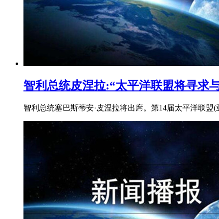
智利总统皮涅拉:“太平洋联盟将寻求
智利总统塞巴斯蒂安·皮涅拉将出席。第14届太平洋联盟